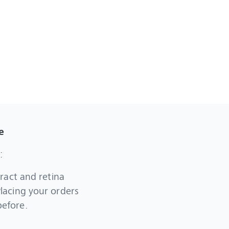
e
:
ract and retina
Placing your orders
before.