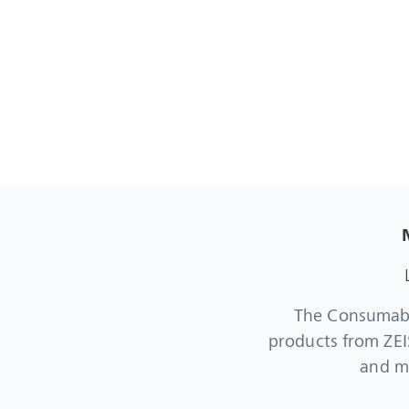
The Consumable
products from ZEIS
and ma