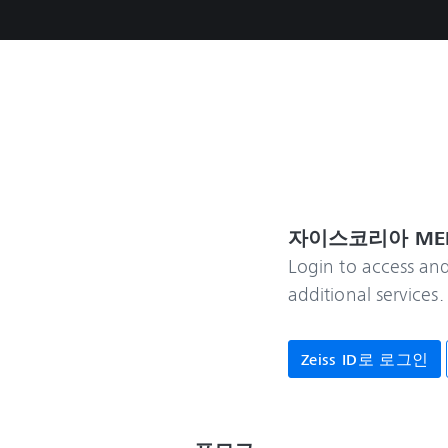
자이스코리아 ME
Login to access an
additional services.
Zeiss ID로 로그인