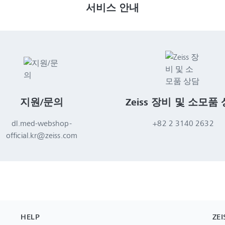
지원/문의
Zeiss 장비 및 소모품
dl.med-webshop-
+82 2 3140 2632
official.kr@zeiss.com
HELP
ZEI